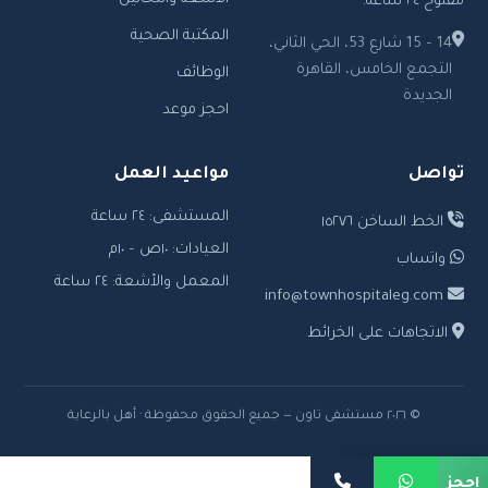
مفتوح ٢٤ ساعة.
المكتبة الصحية
14 – 15 شارع 53، الحي الثاني،
التجمع الخامس، القاهرة
الوظائف
الجديدة
احجز موعد
تواصل
مواعيد العمل
المستشفى: ٢٤ ساعة
الخط الساخن ١٥٢٧٦
العيادات: ١٠ص – ١٠م
واتساب
المعمل والأشعة: ٢٤ ساعة
info@townhospitaleg.com
الاتجاهات على الخرائط
© ٢٠٢٦ مستشفى تاون — جميع الحقوق محفوظة · أهل بالرعاية
احجز