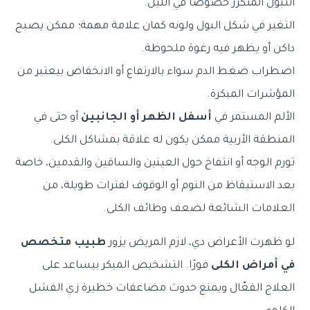
التبول المتكرر خصوصًا في الليل.
التغير في شكل البول ولونه كمان علامة مهمة؛ ممكن يصبح
داكن أو يظهر فيه رغوة ملحوظة.
اضطراب ضغط الدم سواء بالارتفاع أو الانخفاض بيعتبر من
المؤشرات المبكرة.
الألم المستمر في
أسفل الظهر أو الجانبين
أو حتى في
المنطقة الأربية ممكن يكون له علاقة بمشاكل الكلى.
تورم الوجه أو انتفاخ حول العينين والساقين والقدمين، خاصة
بعد الاستيقاظ من النوم أو الوقوف لفترات طويلة، من
العلامات الشائعة لضعف وظائف الكلى.
لو ظهرت الأعراض دي، لازم المريض يزور
طبيب متخصص
في أمراض الكلى
فورًا. التشخيص المبكر بيساعد على
العلاج الفعّال ويمنع حدوث مضاعفات خطيرة زي الفشل