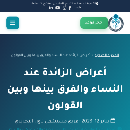
القاهرة الجديدة — التجمع الخامس · مفتوح ٢٤ ساعة
تابعنا:
احجز موعد
المكتبة الصحية
/
أعراض الزائدة عند النساء والفرق بينها وبين القولون
أعراض الزائدة عند
النساء والفرق بينها وبين
القولون
يناير 12, 2023 · فريق مستشفى تاون التحريري
روجعت طبيًا بواسطة القسم الطبي – الباطنة والكبد والكلى والسكر