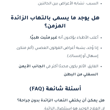
السبب: تشابه الأعراض بين الحالتين.
هل يوجد ما يسمى بالتهاب الزائدة
المزمن؟
أغلب الأطباء يؤكدون أنه
غير مثبت طبيًا
.
إذا وُجد، يشبه أعراض القولون العصبي (ألم متكرر،
إسهال أو إمساك).
الفارق: الألم يكون محددًا أكثر في
الجانب الأيمن
السفلي من البطن
.
أسئلة شائعة ⁦(FAQ)⁩
هل يمكن أن يختفي التهاب الزائدة بدون جراحة؟
لا، العلاج الوحيد هو استئصال الزائدة.