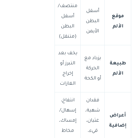
منتصف/
أسفل
موقع
أسفل
البطن
الألم
البطن
الأيمن
(متنقل)
يخف بعد
يزداد مع
طبيعة
التبرز أو
الحركة
الألم
إخراج
أو الكحة
الغازات
فقدان
انتفاخ،
شهية،
إسهال/
أعراض
غثيان،
إمساك،
إضافية
قيء،
مخاط