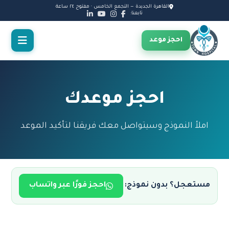
القاهرة الجديدة — التجمع الخامس · مفتوح ٢٤ ساعة
تابعنا:
احجز موعد
احجز موعدك
املأ النموذج وسيتواصل معك فريقنا لتأكيد الموعد
مستعجل؟ بدون نموذج:
احجز فورًا عبر واتساب