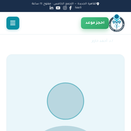
القاهرة الجديدة — التجمع الخامس · مفتوح ٢٤ ساعة
تابعنا:
احجز موعد
الأطباء
/ د. أحمد حازم