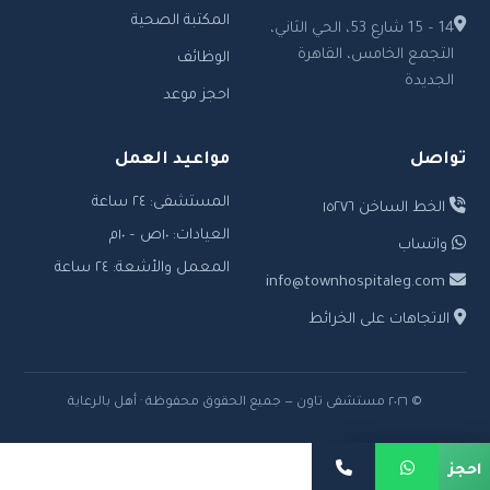
المكتبة الصحية
14 – 15 شارع 53، الحي الثاني،
التجمع الخامس، القاهرة
الوظائف
الجديدة
احجز موعد
تواصل
مواعيد العمل
المستشفى: ٢٤ ساعة
الخط الساخن ١٥٢٧٦
العيادات: ١٠ص – ١٠م
واتساب
المعمل والأشعة: ٢٤ ساعة
info@townhospitaleg.com
الاتجاهات على الخرائط
© ٢٠٢٦ مستشفى تاون — جميع الحقوق محفوظة · أهل بالرعاية
احجز