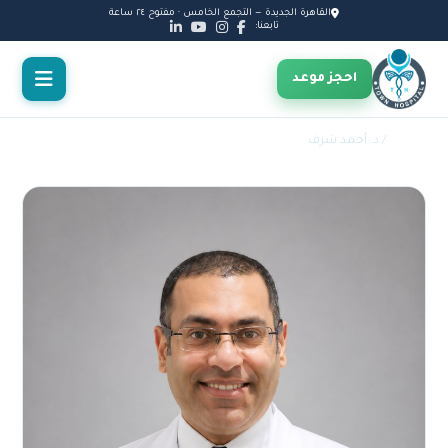
القاهرة الجديدة — التجمع الخامس · مفتوح ٢٤ ساعة
تابعنا:
احجز موعد
الأطباء
/ د. أحمد شرف