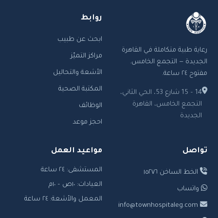
روابط
ابحث عن طبيب
رعاية طبية متكاملة في القاهرة
مراكز التميّز
الجديدة — التجمع الخامس.
الأشعة والتحاليل
مفتوح ٢٤ ساعة.
المكتبة الصحية
14 – 15 شارع 53، الحي الثاني،
التجمع الخامس، القاهرة
الوظائف
الجديدة
احجز موعد
تواصل
مواعيد العمل
المستشفى: ٢٤ ساعة
الخط الساخن ١٥٢٧٦
العيادات: ١٠ص – ١٠م
واتساب
المعمل والأشعة: ٢٤ ساعة
info@townhospitaleg.com