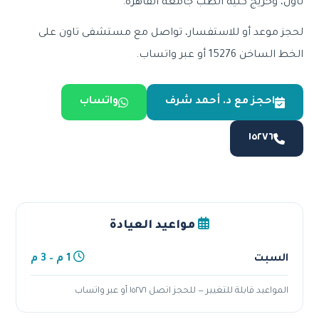
تاون، وخريج كلية الطب جامعة القاهرة.
لحجز موعد أو للاستفسار، تواصل مع مستشفى تاون على
الخط الساخن 15276 أو عبر واتساب.
احجز مع د. أحمد شرف
واتساب
١٥٢٧٦
مواعيد العيادة
السبت
1 م – 3 م
المواعيد قابلة للتغيير — للحجز اتصل ١٥٢٧٦ أو عبر واتساب