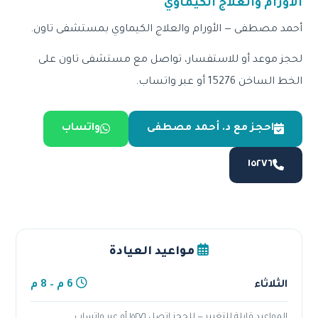
الأورام والعلاج الكيماوي
أحمد مصطفى — الأورام والعلاج الكيماوي بمستشفى تاون.
لحجز موعد أو للاستفسار، تواصل مع مستشفى تاون على
الخط الساخن 15276 أو عبر واتساب.
احجز مع د. أحمد مصطفى
واتساب
١٥٢٧٦
مواعيد العيادة
الثلاثاء
6 م – 8 م
المواعيد قابلة للتغيير — للحجز اتصل ١٥٢٧٦ أو عبر واتساب