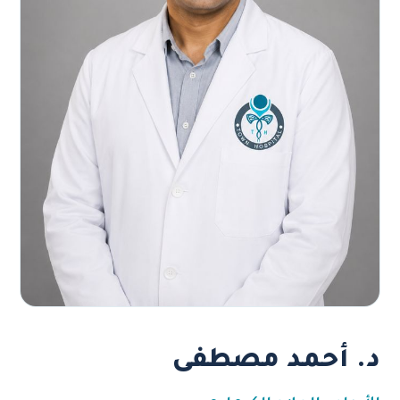
د. أحمد مصطفى