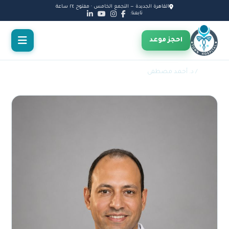
القاهرة الجديدة — التجمع الخامس · مفتوح ٢٤ ساعة
تابعنا:
احجز موعد
الأطباء
/ د. أحمد مصطفى