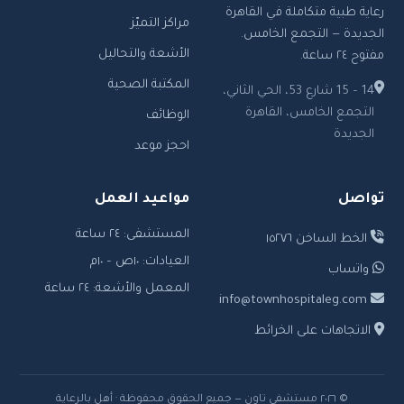
رعاية طبية متكاملة في القاهرة
مراكز التميّز
الجديدة — التجمع الخامس.
الأشعة والتحاليل
مفتوح ٢٤ ساعة.
المكتبة الصحية
14 – 15 شارع 53، الحي الثاني،
التجمع الخامس، القاهرة
الوظائف
الجديدة
احجز موعد
تواصل
مواعيد العمل
المستشفى: ٢٤ ساعة
الخط الساخن ١٥٢٧٦
العيادات: ١٠ص – ١٠م
واتساب
المعمل والأشعة: ٢٤ ساعة
info@townhospitaleg.com
الاتجاهات على الخرائط
© ٢٠٢٦ مستشفى تاون — جميع الحقوق محفوظة · أهل بالرعاية