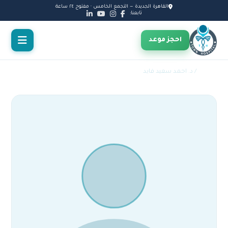
القاهرة الجديدة — التجمع الخامس · مفتوح ٢٤ ساعة
تابعنا:
احجز موعد
الأطباء
/ د. احمد سعيد فايد