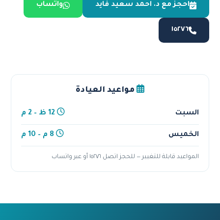
احجز مع د. احمد سعيد فايد
واتساب
١٥٢٧٦
مواعيد العيادة
السبت
12 ظ – 2 م
الخميس
8 م – 10 م
المواعيد قابلة للتغيير — للحجز اتصل ١٥٢٧٦ أو عبر واتساب