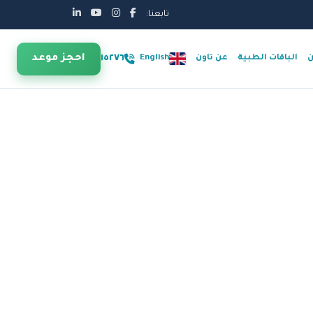
تابعنا:
احجز موعد
١٥٢٧٦
ن
الباقات الطبية
عن تاون
English