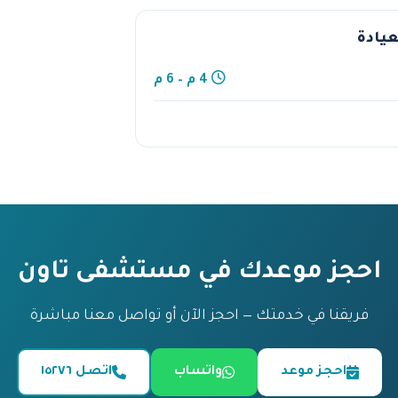
عيادة
4 م – 6 م
احجز موعدك في مستشفى تاون
فريقنا في خدمتك — احجز الآن أو تواصل معنا مباشرة
احجز موعد
واتساب
اتصل ١٥٢٧٦