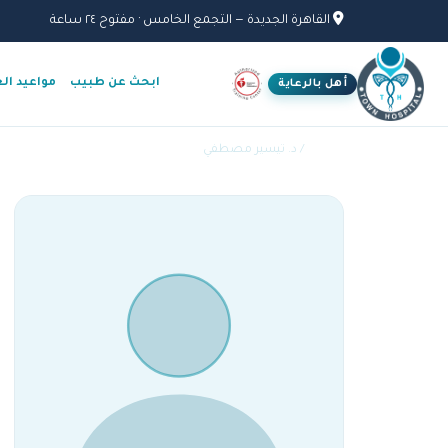
القاهرة الجديدة — التجمع الخامس · مفتوح ٢٤ ساعة
ابحث عن طبيب
مواعيد ال
أهل بالرعاية
الأطباء
/ د. تيسير مصطفي