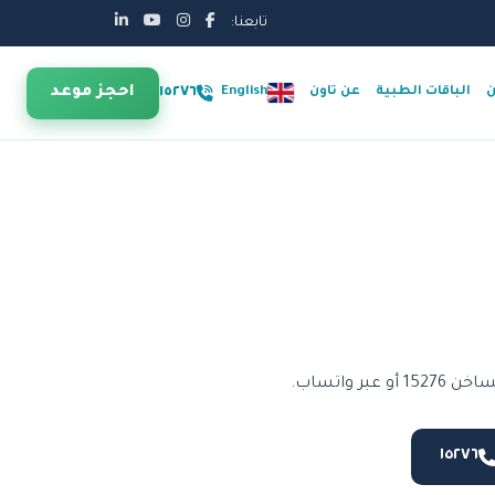
تابعنا:
احجز موعد
١٥٢٧٦
ن
الباقات الطبية
عن تاون
English
واتساب.
١٥٢٧٦