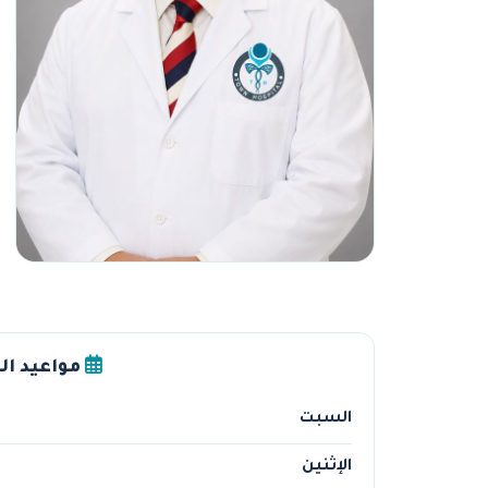
مواعيد ال
السبت
الإثنين