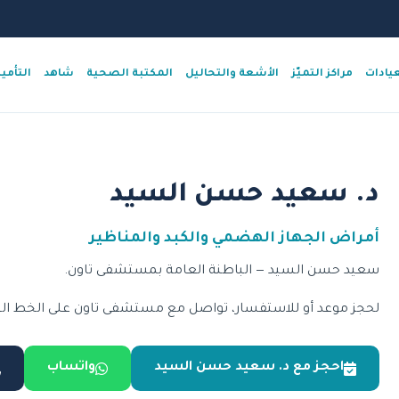
عيادات
مراكز التميّز
الأشعة والتحاليل
المكتبة الصحية
شاهد
التأمي
د. سعيد حسن السيد
أمراض الجهاز الهضمي والكبد والمناظير
سعيد حسن السيد — الباطنة العامة بمستشفى تاون.
لحجز موعد أو للاستفسار، تواصل مع مستشفى تاون على الخط الساخن 15276 أو عبر 
احجز مع د. سعيد حسن السيد
واتساب