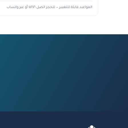
المواعيد قابلة للتغيير — للحجز اتصل ١٥٢٧٦ أو عبر واتساب