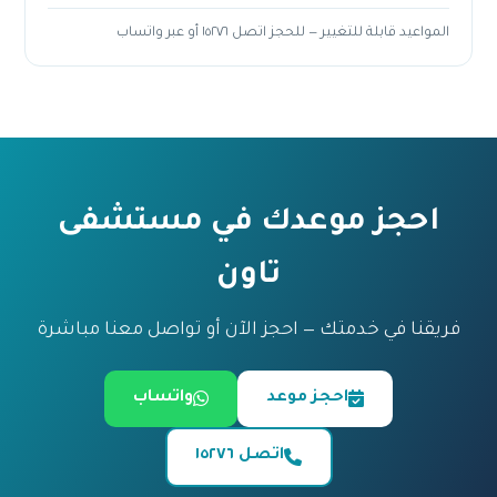
المواعيد قابلة للتغيير — للحجز اتصل ١٥٢٧٦ أو عبر واتساب
احجز موعدك في مستشفى
تاون
فريقنا في خدمتك — احجز الآن أو تواصل معنا مباشرة
احجز موعد
واتساب
اتصل ١٥٢٧٦