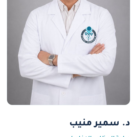
د. سمير منيب