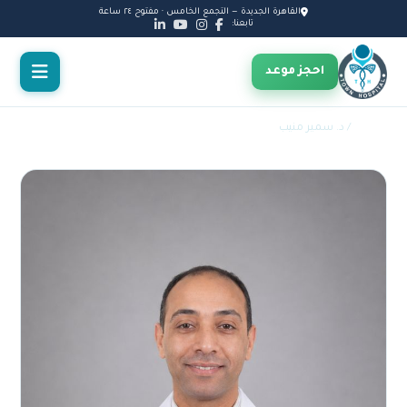
القاهرة الجديدة — التجمع الخامس · مفتوح ٢٤ ساعة
تابعنا:
احجز موعد
الأطباء
/ د. سمير منيب