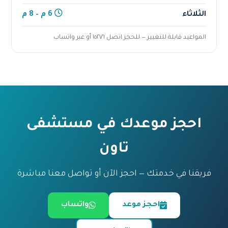
الثلاثاء
6 م – 8 م
المواعيد قابلة للتغيير — للحجز اتصل ١٥٢٧٦ أو عبر واتساب
احجز موعدك في مستشفى
تاون
فريقنا في خدمتك — احجز الآن أو تواصل معنا مباشرة
احجز موعد
واتساب