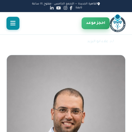
القاهرة الجديدة — التجمع الخامس · مفتوح ٢٤ ساعة
تابعنا:
احجز موعد
الأطباء
/ د. علاء ابو اليزيد