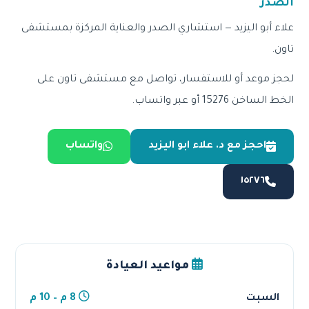
الصدر
علاء أبو اليزيد — استشاري الصدر والعناية المركزة بمستشفى
تاون.
لحجز موعد أو للاستفسار، تواصل مع مستشفى تاون على
الخط الساخن 15276 أو عبر واتساب.
احجز مع د. علاء ابو اليزيد
واتساب
١٥٢٧٦
مواعيد العيادة
السبت
8 م – 10 م