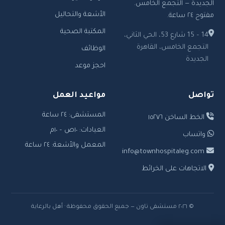
الجديدة — التجمع الخامس.
الأشعة والتحاليل
مفتوح ٢٤ ساعة.
المكتبة الصحية
14 – 15 شارع 53، الحي الثاني،
التجمع الخامس، القاهرة
الوظائف
الجديدة
احجز موعد
تواصل
مواعيد العمل
المستشفى: ٢٤ ساعة
الخط الساخن ١٥٢٧٦
العيادات: ١٠ص – ١٠م
واتساب
المعمل والأشعة: ٢٤ ساعة
info@townhospitaleg.com
الاتجاهات على الخرائط
© ٢٠٢٦ مستشفى تاون — جميع الحقوق محفوظة · أهل بالرعاية