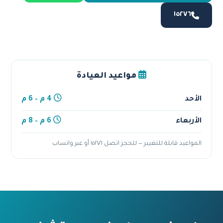
١٥٢٧٦
مواعيد العيادة
الأحد
4 م – 6 م
الأربعاء
6 م – 8 م
المواعيد قابلة للتغيير — للحجز اتصل ١٥٢٧٦ أو عبر واتساب