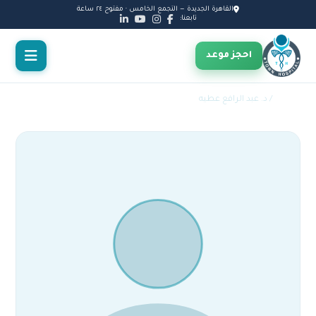
القاهرة الجديدة — التجمع الخامس · مفتوح ٢٤ ساعة
تابعنا:
احجز موعد
الأطباء
/ د. عبد الرافع عطيه