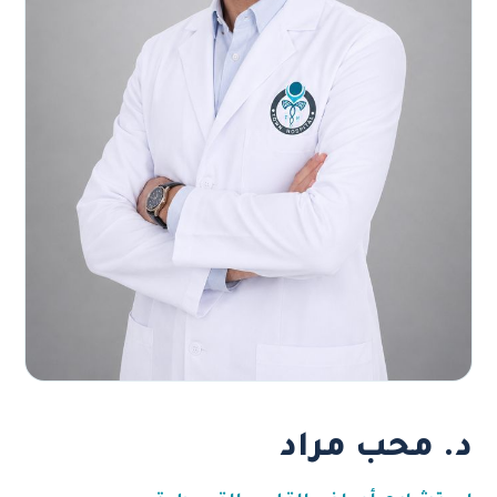
د. محب مراد