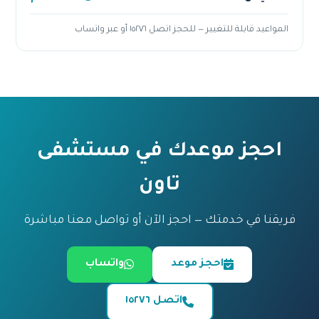
المواعيد قابلة للتغيير — للحجز اتصل ١٥٢٧٦ أو عبر واتساب
احجز موعدك في مستشفى
تاون
فريقنا في خدمتك — احجز الآن أو تواصل معنا مباشرة
احجز موعد
واتساب
اتصل ١٥٢٧٦