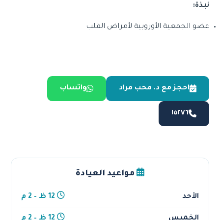
نبذة:
عضو الجمعية الأوروبية لأمراض القلب
احجز مع د. محب مراد
واتساب
١٥٢٧٦
مواعيد العيادة
الأحد
12 ظ – 2 م
الخميس
12 ظ – 2 م