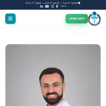
القاهرة الجديدة — التجمع الخامس · مفتوح ٢٤ ساعة
تابعنا:
احجز موعد
الأطباء
/ د. محب مراد