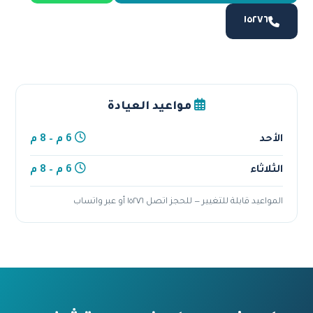
١٥٢٧٦
مواعيد العيادة
الأحد
6 م – 8 م
الثلاثاء
6 م – 8 م
المواعيد قابلة للتغيير — للحجز اتصل ١٥٢٧٦ أو عبر واتساب