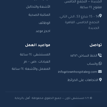
الجديدة — التجمع الخامس.
الأشعة والتحاليل
مفتوح ٢٤ ساعة.
المكتبة الصحية
14 – 15 شارع 53، الحي الثاني،
التجمع الخامس، القاهرة
الوظائف
الجديدة
احجز موعد
تواصل
مواعيد العمل
المستشفى: ٢٤ ساعة
الخط الساخن ١٥٢٧٦
العيادات: ١٠ص – ١٠م
واتساب
المعمل والأشعة: ٢٤ ساعة
info@townhospitaleg.com
الاتجاهات على الخرائط
© ٢٠٢٦ مستشفى تاون — جميع الحقوق محفوظة · أهل بالرعاية