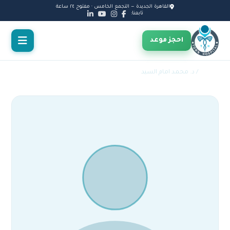
القاهرة الجديدة — التجمع الخامس · مفتوح ٢٤ ساعة
تابعنا:
احجز موعد
الأطباء
/ د. محمد امام السيد