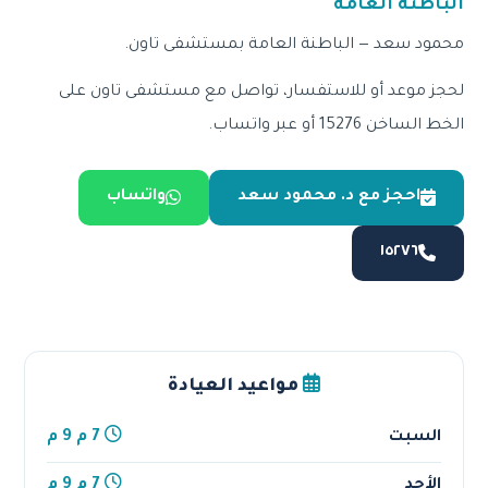
الباطنة العامة
محمود سعد — الباطنة العامة بمستشفى تاون.
لحجز موعد أو للاستفسار، تواصل مع مستشفى تاون على
الخط الساخن 15276 أو عبر واتساب.
احجز مع د. محمود سعد
واتساب
١٥٢٧٦
مواعيد العيادة
السبت
7 م 9 م
الأحد
7 م 9 م