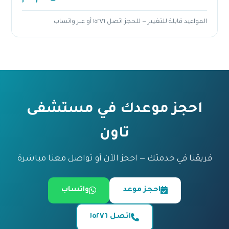
المواعيد قابلة للتغيير — للحجز اتصل ١٥٢٧٦ أو عبر واتساب
احجز موعدك في مستشفى
تاون
فريقنا في خدمتك — احجز الآن أو تواصل معنا مباشرة
احجز موعد
واتساب
اتصل ١٥٢٧٦