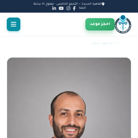
القاهرة الجديدة — التجمع الخامس · مفتوح ٢٤ ساعة
تابعنا:
احجز موعد
الأطباء
/ د. محمود سعد