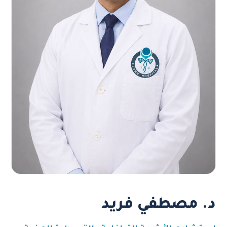
د. مصطفي فريد