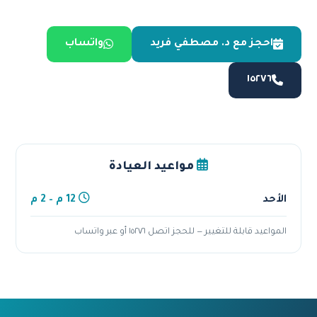
احجز مع د. مصطفي فريد
واتساب
١٥٢٧٦
مواعيد العيادة
الأحد
12 م – 2 م
المواعيد قابلة للتغيير — للحجز اتصل ١٥٢٧٦ أو عبر واتساب