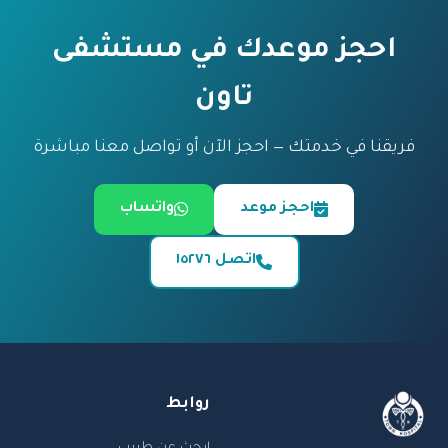
احجز موعدك في مستشفى
تاون
فريقنا في خدمتك — احجز الآن أو تواصل معنا مباشرة
احجز موعد
واتساب
اتصل ١٥٢٧٦
روابط