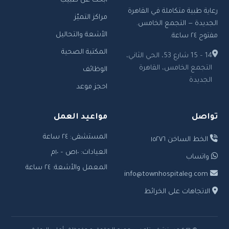
ابحث عن طبيب
رعاية طبية متكاملة في القاهرة
مراكز التميّز
الجديدة — التجمع الخامس.
الأشعة والتحاليل
مفتوح ٢٤ ساعة.
المكتبة الصحية
14 – 15 شارع 53، الحي الثاني،
التجمع الخامس، القاهرة
الوظائف
الجديدة
احجز موعد
تواصل
مواعيد العمل
المستشفى: ٢٤ ساعة
الخط الساخن ١٥٢٧٦
العيادات: ١٠ص – ١٠م
واتساب
المعمل والأشعة: ٢٤ ساعة
info@townhospitaleg.com
الاتجاهات على الخرائط