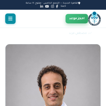
القاهرة الجديدة — التجمع الخامس · مفتوح ٢٤ ساعة
تابعنا:
احجز موعد
الأطباء
/ د. مصطفي فريد