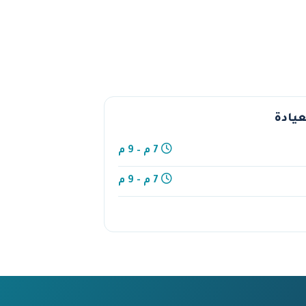
عيادة
7 م – 9 م
7 م - 9 م