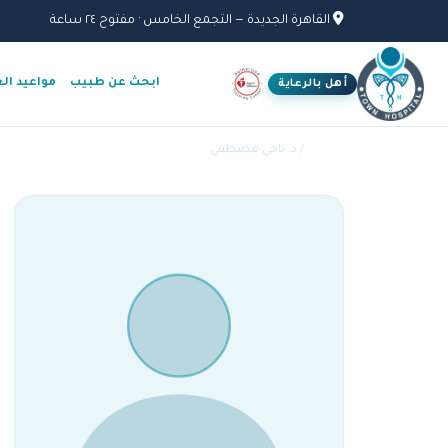
القاهرة الجديدة — التجمع الخامس · مفتوح ٢٤ ساعة
ابحث عن طبيب
مواعيد ال
أهل بالرعاية
الأطباء
/ د. ناجي مصطفي