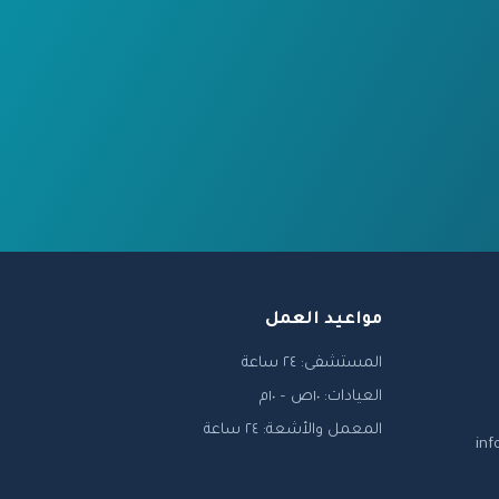
مواعيد العمل
المستشفى: ٢٤ ساعة
العيادات: ١٠ص – ١٠م
المعمل والأشعة: ٢٤ ساعة