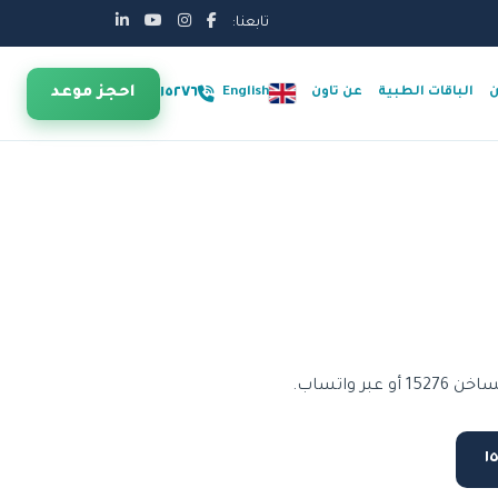
تابعنا:
احجز موعد
١٥٢٧٦
ن
الباقات الطبية
عن تاون
English
واتساب.
١