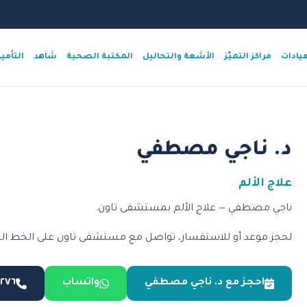
عيادات
مراكز التميّز
الأشعة والتحاليل
المكتبة الصحية
شاهد
التأمي
د. ناجي مصطفي
علاج الألم
ناجي مصطفي — علاج الألم بمستشفى تاون.
لحجز موعد أو للاستفسار، تواصل مع مستشفى تاون على الخط الساخن 15276 أو عبر 
احجز مع د. ناجي مصطفي
واتساب
٥٢٧٦