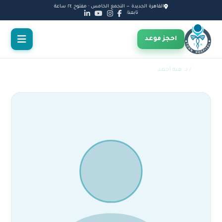
القاهرة الجديدة — التجمع الخامس · مفتوح ٢٤ ساعة
تابعنا:
احجز موعد
الأطباء
/ د. هبه احمد