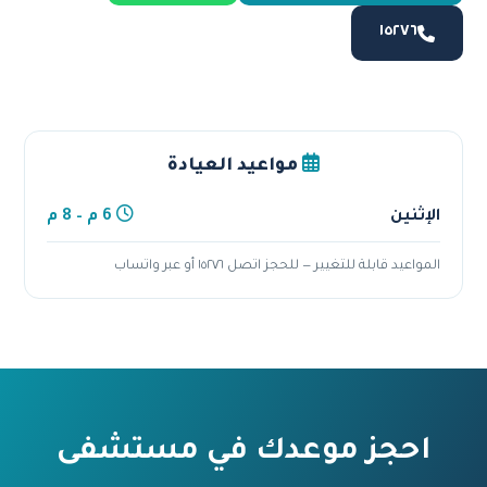
١٥٢٧٦
مواعيد العيادة
الإثنين
6 م – 8 م
المواعيد قابلة للتغيير — للحجز اتصل ١٥٢٧٦ أو عبر واتساب
احجز موعدك في مستشفى