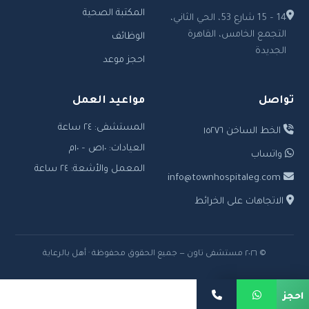
المكتبة الصحية
14 – 15 شارع 53، الحي الثاني،
التجمع الخامس، القاهرة
الوظائف
الجديدة
احجز موعد
تواصل
مواعيد العمل
المستشفى: ٢٤ ساعة
الخط الساخن ١٥٢٧٦
العيادات: ١٠ص – ١٠م
واتساب
المعمل والأشعة: ٢٤ ساعة
info@townhospitaleg.com
الاتجاهات على الخرائط
© ٢٠٢٦ مستشفى تاون — جميع الحقوق محفوظة · أهل بالرعاية
احجز