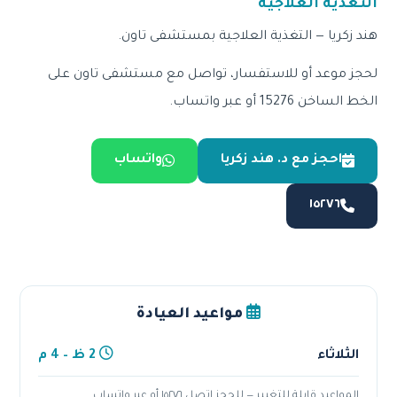
التغذية العلاجية
هند زكريا — التغذية العلاجية بمستشفى تاون.
لحجز موعد أو للاستفسار، تواصل مع مستشفى تاون على
الخط الساخن 15276 أو عبر واتساب.
احجز مع د. هند زكريا
واتساب
١٥٢٧٦
مواعيد العيادة
الثلاثاء
2 ظ – 4 م
المواعيد قابلة للتغيير — للحجز اتصل ١٥٢٧٦ أو عبر واتساب