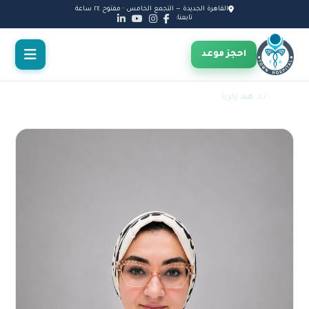
القاهرة الجديدة — التجمع الخامس · مفتوح ٢٤ ساعة
تابعنا:
احجز موعد
الأطباء
/ د. هند زكريا