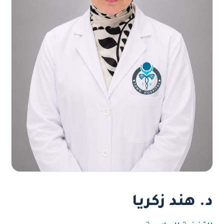
د. هند زكريا