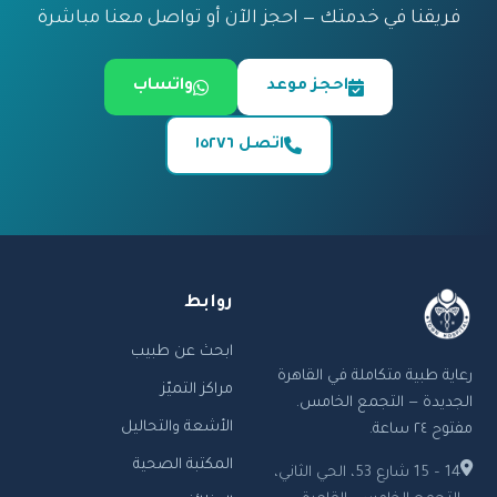
فريقنا في خدمتك — احجز الآن أو تواصل معنا مباشرة
احجز موعد
واتساب
اتصل ١٥٢٧٦
روابط
ابحث عن طبيب
رعاية طبية متكاملة في القاهرة
مراكز التميّز
الجديدة — التجمع الخامس.
الأشعة والتحاليل
مفتوح ٢٤ ساعة.
المكتبة الصحية
14 – 15 شارع 53، الحي الثاني،