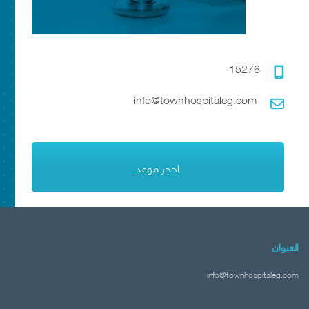
15276
info@townhospitaleg.com
احجز موعد
العنوان
info@townhospitaleg.com