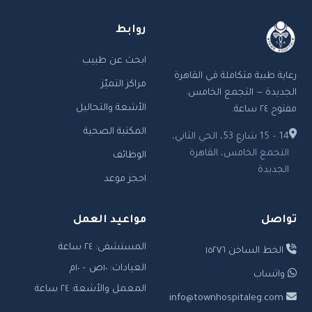
روابط
ابحث عن طبيب
رعاية طبية متكاملة في القاهرة
مراكز التميّز
الجديدة — التجمع الخامس.
الأشعة والتحاليل
مفتوح ٢٤ ساعة.
المكتبة الصحية
14 – 15 شارع 53، الحي الثاني،
التجمع الخامس، القاهرة
الوظائف
الجديدة
احجز موعد
تواصل
مواعيد العمل
المستشفى: ٢٤ ساعة
الخط الساخن ١٥٢٧٦
العيادات: ١٠ص – ١٠م
واتساب
المعمل والأشعة: ٢٤ ساعة
info@townhospitaleg.com