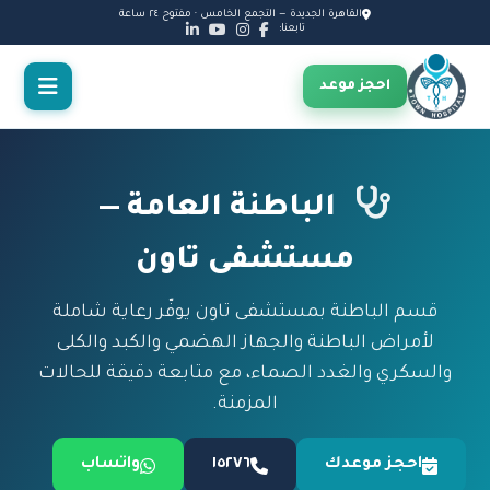
القاهرة الجديدة — التجمع الخامس · مفتوح ٢٤ ساعة
تابعنا:
احجز موعد
الباطنة العامة —
مستشفى تاون
قسم الباطنة بمستشفى تاون يوفّر رعاية شاملة
لأمراض الباطنة والجهاز الهضمي والكبد والكلى
والسكري والغدد الصماء، مع متابعة دقيقة للحالات
المزمنة.
احجز موعدك
١٥٢٧٦
واتساب