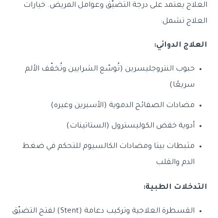
العلاج يعتمد على درجة التضيّق وعوامل المريض. خيارات
العلاج تشمل:
العلاج الدوائي:
حبوب النتروجليسرين (تُوسّع الشرايين وتُخفّف الألم
سريعًا)
مضادات الصفائح الدموية (الأسبرين وغيره)
أدوية خفض الكوليسترول (الستاتينات)
مثبطات بيتا ومضادات الكالسيوم للتحكم في ضغط
الدم والقلب
التدخلات الطبية:
القسطرة العلاجية وتركيب دعامة ⁦(Stent)⁩ لفتح التضيّق