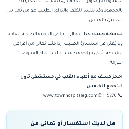
مصحوبًا بحرقة ويزداد بعد الأكل، بينما ألم الذبحة يرتبط
بالمجهود وقد ينتشر للكتف والذراع. الطبيب هو من يُميّز بين
الحالتين بالفحص.
ملاحظة طبية:
هذا المقال لأغراض التوعية الصحية العامة
ولا يُغني عن استشارة الطبيب. إذا كنت تعاني من أعراض
مشابهة، يُرجى مراجعة طبيب القلب لإجراء الفحوصات
اللازمة.
احجز كشف مع أطباء القلب في مستشفى تاون —
التجمع الخامس
📞 15276 | 🌐 www.townhospitaleg.com
هل لديك استفسار أو تعاني من