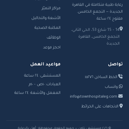
رعاية طبية متكاملة في القاهرة
مراكز التميّز
الجديدة — التجمع الخامس.
الأشعة والتحاليل
مفتوح ٢٤ ساعة.
المكتبة الصحية
14 – 15 شارع 53، الحي الثاني،
التجمع الخامس، القاهرة
الوظائف
الجديدة
احجز موعد
تواصل
مواعيد العمل
المستشفى: ٢٤ ساعة
الخط الساخن ١٥٢٧٦
العيادات: ١٠ص – ١٠م
واتساب
المعمل والأشعة: ٢٤ ساعة
info@townhospitaleg.com
الاتجاهات على الخرائط
© ٢٠٢٦ مستشفى تاون — جميع الحقوق محفوظة · أهل بالرعاية