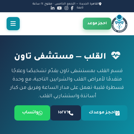
القاهرة الجديدة — التجمع الخامس · مفتوح ٢٤ ساعة
تابعنا:
احجز موعد
القلب — مستشفى تاون
قسم القلب بمستشفى تاون يقدّم تشخيصًا وعلاجًا
متقدمًا لأمراض القلب والشرايين التاجية، مع وحدة
قسطرة قلبية تعمل على مدار الساعة وفريق من كبار
أساتذة واستشاريي القلب.
احجز موعدك
١٥٢٧٦
واتساب