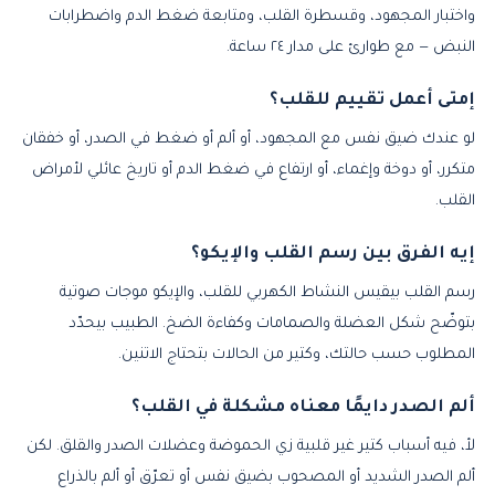
واختبار المجهود، وقسطرة القلب، ومتابعة ضغط الدم واضطرابات
النبض — مع طوارئ على مدار ٢٤ ساعة.
إمتى أعمل تقييم للقلب؟
لو عندك ضيق نفس مع المجهود، أو ألم أو ضغط في الصدر، أو خفقان
متكرر، أو دوخة وإغماء، أو ارتفاع في ضغط الدم أو تاريخ عائلي لأمراض
القلب.
إيه الفرق بين رسم القلب والإيكو؟
رسم القلب بيقيس النشاط الكهربي للقلب، والإيكو موجات صوتية
بتوضّح شكل العضلة والصمامات وكفاءة الضخ. الطبيب بيحدّد
المطلوب حسب حالتك، وكتير من الحالات بتحتاج الاتنين.
ألم الصدر دايمًا معناه مشكلة في القلب؟
لأ، فيه أسباب كتير غير قلبية زي الحموضة وعضلات الصدر والقلق. لكن
ألم الصدر الشديد أو المصحوب بضيق نفس أو تعرّق أو ألم بالذراع