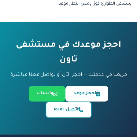
يستدعي الطوارئ فورًا ومش انتظار موعد.
احجز موعدك في مستشفى
تاون
فريقنا في خدمتك — احجز الآن أو تواصل معنا مباشرة
احجز موعد
واتساب
اتصل ١٥٢٧٦