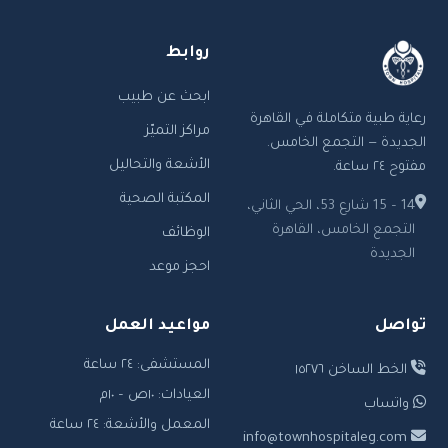
روابط
ابحث عن طبيب
رعاية طبية متكاملة في القاهرة
مراكز التميّز
الجديدة — التجمع الخامس.
الأشعة والتحاليل
مفتوح ٢٤ ساعة.
المكتبة الصحية
14 – 15 شارع 53، الحي الثاني،
التجمع الخامس، القاهرة
الوظائف
الجديدة
احجز موعد
تواصل
مواعيد العمل
المستشفى: ٢٤ ساعة
الخط الساخن ١٥٢٧٦
العيادات: ١٠ص – ١٠م
واتساب
المعمل والأشعة: ٢٤ ساعة
info@townhospitaleg.com