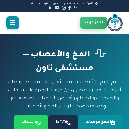
القاهرة الجديدة — التجمع الخامس · مفتوح ٢٤ ساعة
تابعنا:
احجز موعد
المخ والأعصاب —
مستشفى تاون
قسم المخ والأعصاب بمستشفى تاون يشخّص ويعالج
أمراض الجهاز العصبي دون جراحة: الصرع والتشنجات،
والجلطات، والصداع، وأمراض الأعصاب الطرفية، مع
وحدة متخصصة لرسم المخ والأعصاب.
احجز موعدك
١٥٢٧٦
واتساب