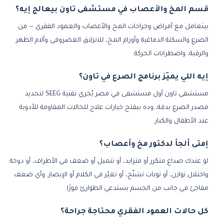
قسم المخ والأعصاب في مستشفى تاون بيعالج إيه؟
بيتعامل مع أمراض وجراحات المخ والأعصاب والعمود الفقري — من
الصرع والسكتة الدماغية وأورام المخ، للانزلاق الغضروفي وآلام الظهر
والرقبة، واضطرابات الحركة.
إيه اللي يميّز برنامج الصرع في تاون؟
مستشفى تاون أول مستشفى في مصر يُجري تقنية SEEG لتحديد
مصدر الصرع بدقة، وده بيفتح خيارات علاج للحالات المقاومة للأدوية
عند الأطفال والكبار.
إمتى ألجأ لدكتور مخ وأعصاب؟
لو عندك صداع متكرر أو متزايد، أو تنميل أو ضعف في الأطراف، أو دوخة
واختلال توازن، أو نوبات تشنّج، أو تغيّر في الكلام أو الإبصار. وأي ضعف
مفاجئ في جانب من الجسم يستدعي الطوارئ فورًا.
كل حالات العمود الفقري محتاجة جراحة؟