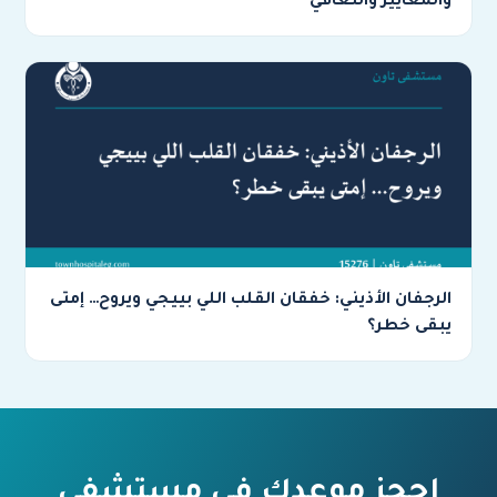
والمعايير والتعافي
الرجفان الأذيني: خفقان القلب اللي بييجي ويروح… إمتى
يبقى خطر؟
احجز موعدك في مستشفى