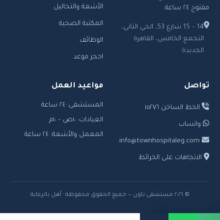
الأشعة والتحاليل
مفتوح ٢٤ ساعة.
المكتبة الصحية
14 – 15 شارع 53، الحي الثاني،
التجمع الخامس، القاهرة
الوظائف
الجديدة
احجز موعد
تواصل
مواعيد العمل
المستشفى: ٢٤ ساعة
الخط الساخن ١٥٢٧٦
العيادات: ١٠ص – ١٠م
واتساب
المعمل والأشعة: ٢٤ ساعة
info@townhospitaleg.com
الاتجاهات على الخرائط
© ٢٠٢٦ مستشفى تاون — جميع الحقوق محفوظة · أهل بالرعاية