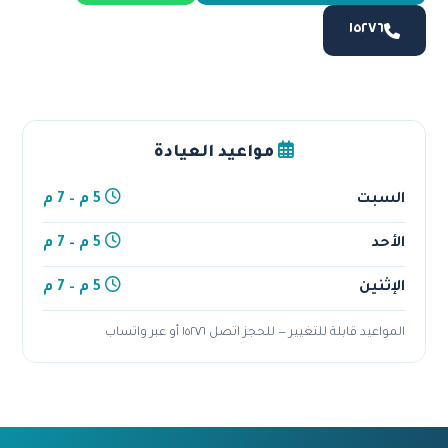
١٥٢٧٦
مواعيد العيادة
السبت
5 م – 7 م
الأحد
5 م – 7 م
الإثنين
5 م – 7 م
المواعيد قابلة للتغيير — للحجز اتصل ١٥٢٧٦ أو عبر واتساب