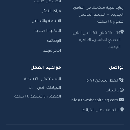
ابحث عن طبيب
رعاية طبية متكاملة في القاهرة
مراكز التميّز
الجديدة — التجمع الخامس.
الأشعة والتحاليل
مفتوح ٢٤ ساعة.
المكتبة الصحية
14 – 15 شارع 53، الحي الثاني،
التجمع الخامس، القاهرة
الوظائف
الجديدة
احجز موعد
تواصل
مواعيد العمل
المستشفى: ٢٤ ساعة
الخط الساخن ١٥٢٧٦
العيادات: ١٠ص – ١٠م
واتساب
المعمل والأشعة: ٢٤ ساعة
info@townhospitaleg.com
الاتجاهات على الخرائط