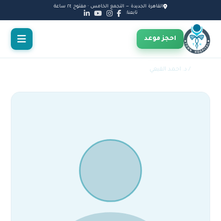
القاهرة الجديدة — التجمع الخامس · مفتوح ٢٤ ساعة
تابعنا:
احجز موعد
الأطباء
/ د. احمد القيعي