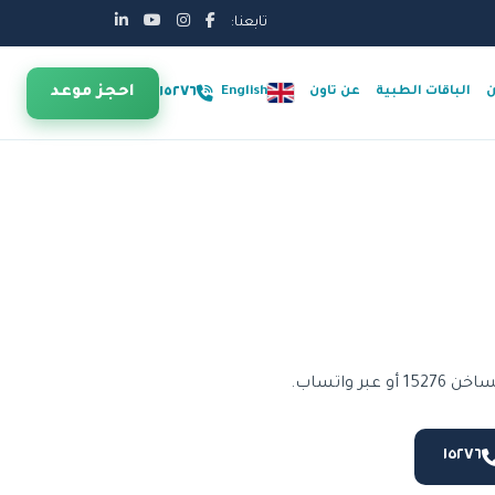
تابعنا:
احجز موعد
١٥٢٧٦
ن
الباقات الطبية
عن تاون
English
واتساب.
١٥٢٧٦