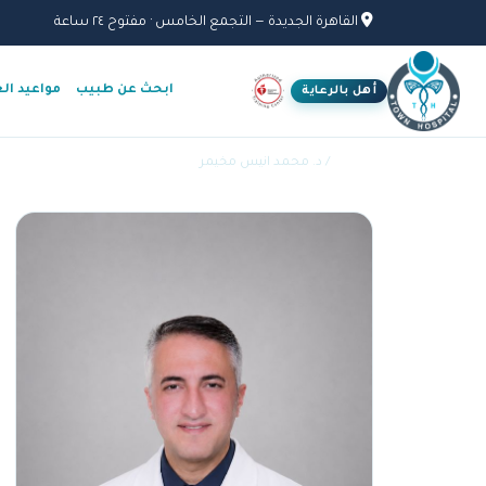
القاهرة الجديدة — التجمع الخامس · مفتوح ٢٤ ساعة
ابحث عن طبيب
مواعيد ال
أهل بالرعاية
الأطباء
/ د. محمد انيس مخيمر