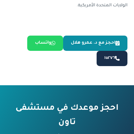
الولايات المتحدة الأمريكية.
احجز مع د. عمرو هلال
واتساب
١٥٢٧٦
احجز موعدك في مستشفى
تاون