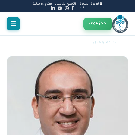
القاهرة الجديدة — التجمع الخامس · مفتوح ٢٤ ساعة
تابعنا:
احجز موعد
الأطباء
/ د. عمرو هلال