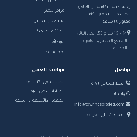
ابحث عن طبيب
رعاية طبية متكاملة في القاهرة
مراكز التميّز
الجديدة — التجمع الخامس.
الأشعة والتحاليل
مفتوح ٢٤ ساعة.
المكتبة الصحية
14 – 15 شارع 53، الحي الثاني،
التجمع الخامس، القاهرة
الوظائف
الجديدة
احجز موعد
تواصل
مواعيد العمل
المستشفى: ٢٤ ساعة
الخط الساخن ١٥٢٧٦
العيادات: ١٠ص – ١٠م
واتساب
المعمل والأشعة: ٢٤ ساعة
info@townhospitaleg.com
الاتجاهات على الخرائط