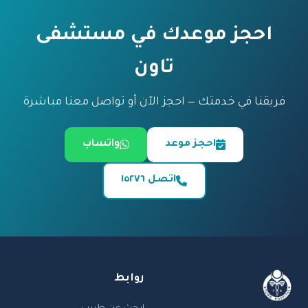
احجز موعدك في مستشفى
تاون
فريقنا في خدمتك — احجز الآن أو تواصل معنا مباشرة
احجز موعد
واتساب
اتصل ١٥٢٧٦
روابط