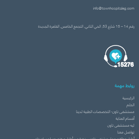
info@townhospitaleg.com
رقم 14 – 15 شارع 53, الحي الثاني, التجمع الخامس, القاهرة الجديدة‬
روابط مهمة
الرئيسية
الحلم
مستشفى تاون- التخصصات الطبية لدينا
أقسام العناية
ليه مستشفى تاون
تواصل معنا
أطباء وطاقم عمل مشتفى تاون – نخبة من أطباء مختصون لمساعدتك