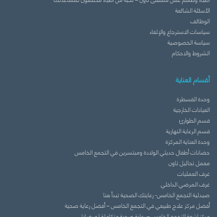
الأسئلة الشائعة
الوظائف
سياسات الاسترجاع والإلغاء
سياسة الخصوصية
الشروط والاحكام
أقسام العناية
وحدة القسطرة
العيادات الخارجية
قسم الطوارئ
قسم الرعاية النهارية
وحدة العناية المركزة
حضانات أطفال حديثي الولادة ومبتسرين في التجمع الخامس
معمل تحاليل تاون
غرف العمليات
غرف المرضي الداخلي
صيدلية التجمع الخامس- رعايتك الصحية تبدأ هنا
أفضل مركز علاج طبيعي في التجمع الخامس – أفضل رعاية صحية
مركز اشعة التجمع الخامس – رعاية صحية متكاملة لمرضانا